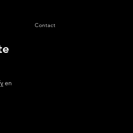
Contact
te
fy
en